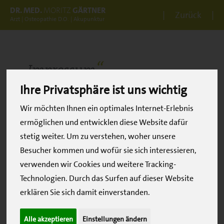
DR. MED.
MORITZ
GÄRTNER
Zurück
Arzt | Osteopathie D.O. | Akupunktur
Impressum
Ihre Privatsphäre ist uns wichtig
Angaben gemäß § 5 TMG
Wir möchten Ihnen ein optimales Internet-Erlebnis
Dr. med. Alexander Schmitt
ermöglichen und entwicklen diese Website dafür
Privatpraxis für Orthopädie,
stetig weiter. Um zu verstehen, woher unsere
Chirotherapie und Osteopathie
Besucher kommen und wofür sie sich interessieren,
P5, 7 | 68161 Mannheim
verwenden wir Cookies und weitere Tracking-
Technologien. Durch das Surfen auf dieser Website
Kontakt
erklären Sie sich damit einverstanden.
Telefon (0621) 15 04 63 90
Telefax (0621) 15 04 63 99
Alle akzeptieren
Einstellungen ändern
E-Mail info@p57-orthopaedie.de