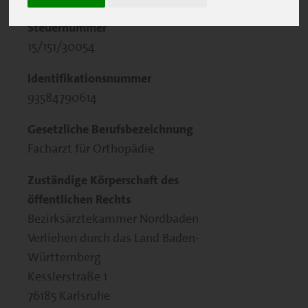
Steuernummer
15/151/30054
Identifikationsnummer
93584790614
Gesetzliche Berufsbezeichnung
Facharzt für Orthopädie
Zuständige Körperschaft des
öffentlichen Rechts
Bezirksärztekammer Nordbaden
Verliehen durch das Land Baden-
Württemberg
Kesslerstraße 1
76185 Karlsruhe