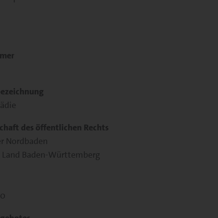
mmer
bezeichnung
pädie
chaft des öffentlichen Rechts
er Nordbaden
as Land Baden-Württemberg
10