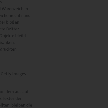
s
d Warenzeichen
eichenrechts und
 der bloßen
te Dritter
 Objekte bleibt
rafiken,
edruckten
.
y Getty Images
von dem aus auf
s Textes der
llten, bleiben die