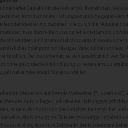
ngebotes
 keinerlei Gewähr für die Aktualität, Korrektheit, Vollst
tgestellten Informationen. Haftungsansprüche gegen den A
ller oder ideeller Art beziehen, die durch die Nutzung od
mationen bzw. durch die Nutzung fehlerhafter und unvoll
rsacht wurden, sind grundsätzlich ausgeschlossen, sofern
orsätzliches oder grob fahrlässiges Verschulden vorliegt. 
verbindlich. Der Autor behält es sich ausdrücklich vor, Teil
t ohne gesonderte Ankündigung zu verändern, zu ergänze
g zeitweise oder endgültig einzustellen.
ndirekten Verweisen auf fremde Webseiten ("Hyperlinks"),
iches des Autors liegen, würde eine Haftungsverpflichtun
reten, in dem der Autor von den Inhalten Kenntnis hat und
ar wäre, die Nutzung im Falle rechtswidriger Inhalte zu v
it ausdrücklich, dass zum Zeitpunkt der Linksetzung keine 