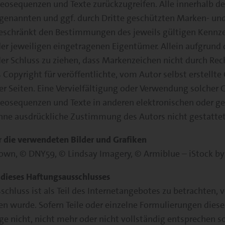
osequenzen und Texte zurückzugreifen. Alle innerhalb de
genannten und ggf. durch Dritte geschützten Marken- un
eschränkt den Bestimmungen des jeweils gültigen Kennz
der jeweiligen eingetragenen Eigentümer. Allein aufgrund
er Schluss zu ziehen, dass Markenzeichen nicht durch Rech
 Copyright für veröffentlichte, vom Autor selbst erstellte
er Seiten. Eine Vervielfältigung oder Verwendung solcher G
osequenzen und Texte in anderen elektronischen oder g
ohne ausdrückliche Zustimmung des Autors nicht gestattet
 die verwendeten Bilder und Grafiken
own, © DNY59, © Lindsay Imagery, © Armiblue – iStock b
dieses Haftungsausschlusses
chluss ist als Teil des Internetangebotes zu betrachten, 
en wurde. Sofern Teile oder einzelne Formulierungen diese
e nicht, nicht mehr oder nicht vollständig entsprechen so