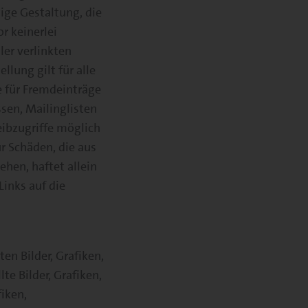
ige Gestaltung, die
r keinerlei
ler verlinkten
llung gilt für alle
e für Fremdeinträge
sen, Mailinglisten
eibzugriffe möglich
ür Schäden, die aus
hen, haftet allein
Links auf die
en Bilder, Grafiken,
e Bilder, Grafiken,
iken,