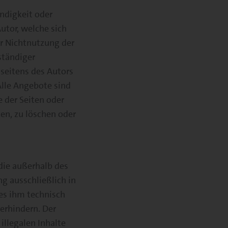
ändigkeit oder
utor, welche sich
er Nichtnutzung der
ständiger
 seitens des Autors
Alle Angebote sind
e der Seiten oder
n, zu löschen oder
 die außerhalb des
g ausschließlich in
 es ihm technisch
erhindern. Der
illegalen Inhalte