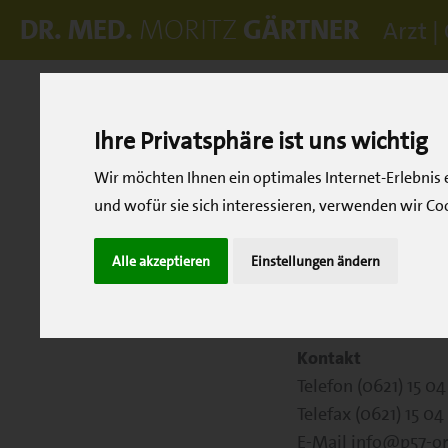
DR. MED.
GÄRTNER
MORITZ
Arzt |
Ihre Privatsphäre ist uns wichtig
Impressum
Wir möchten Ihnen ein optimales Internet-Erlebnis
und wofür sie sich interessieren, verwenden wir Co
Angaben gemäß § 
Dr. med. Alexander
Alle akzeptieren
Einstellungen ändern
Privatpraxis für O
P5, 7 | 68161 Mann
Kontakt
Telefon (0621) 15 04
Telefax (0621) 15 04
E-Mail info@p57-o