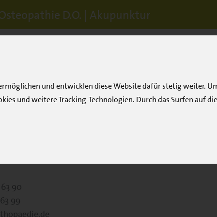
 Osteopathie D.O. | Akupunktur
 ermöglichen und entwicklen diese Website dafür stetig weiter.
okies und weitere Tracking-Technologien. Durch das Surfen auf die
5 TMG
 Schmitt
rthopädie, Chirotherapie und Osteopathie
heim
 63 90
 63 99
rthopaedie.de