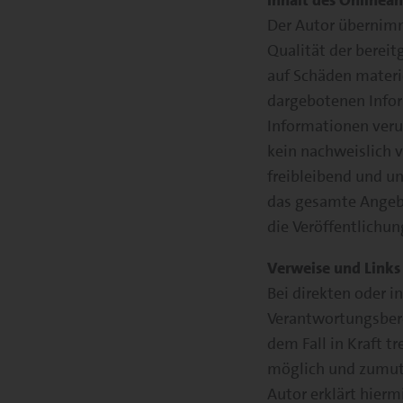
Inhalt des Onlinea
Der Autor übernimmt
Qualität der berei
auf Schäden materie
dargebotenen Infor
Informationen veru
kein nachweislich v
freibleibend und un
das gesamte Angebo
die Veröffentlichun
Verweise und Links
Bei direkten oder i
Verantwortungsbere
dem Fall in Kraft t
möglich und zumutb
Autor erklärt hierm