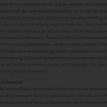
nden Seiten erkennbar waren. Auf die aktuelle und zukünft
heberschaft der verlinkten/verknüpften Seiten hat der Auto
stanziert er sich hiermit ausdrücklich von allen Inhalten al
, die nach der Linksetzung verändert wurden. Diese Festste
nen Internetangebotes gesetzten Links und Verweise sowi
richteten Gästebüchern, Diskussionsforen, Linkverzeichnis
en Formen von Datenbanken, auf deren Inhalt externe Schr
 fehlerhafte oder unvollständige Inhalte und insbesondere f
ichtnutzung solcherart dargebotener Informationen entste
ite, auf welche verwiesen wurde, nicht derjenige, der über 
lichung lediglich verweist.
zeichenrecht
ebt, in allen Publikationen die Urheberrechte der verwendet
sequenzen und Texte zu beachten, von ihm selbst erstellt
osequenzen und Texte zu nutzen oder auf lizenzfreie Graf